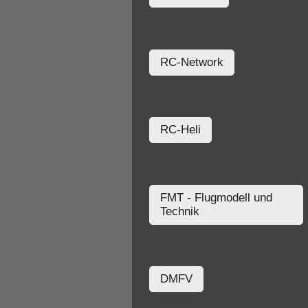
RC-Network
RC-Heli
FMT - Flugmodell und
Technik
DMFV